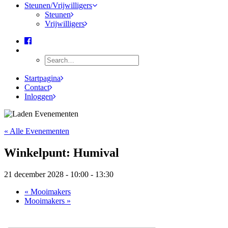
Steunen/Vrijwilligers
Steunen
Vrijwilligers
Search
Startpagina
Contact
Inloggen
« Alle Evenementen
Winkelpunt: Humival
21 december 2028 - 10:00
-
13:30
«
Mooimakers
Mooimakers
»