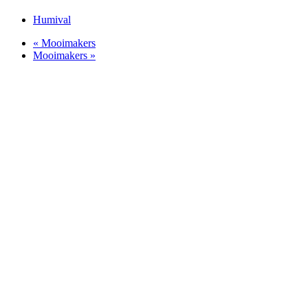
Humival
«
Mooimakers
Mooimakers
»
Adresgegevens
Stationsgebouw Landegem
Stationsstraat 95
9850 Deinze
(Landegem)
Contact
Cybill Andries
T. 0479 01 91 80
verantwoordelijke@ondertperron.be