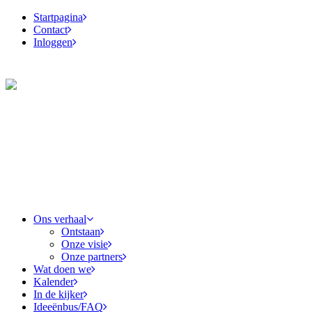
Startpagina
Contact
Inloggen
Ons verhaal
Ontstaan
Onze visie
Onze partners
Wat doen we
Kalender
In de kijker
Ideeënbus/FAQ